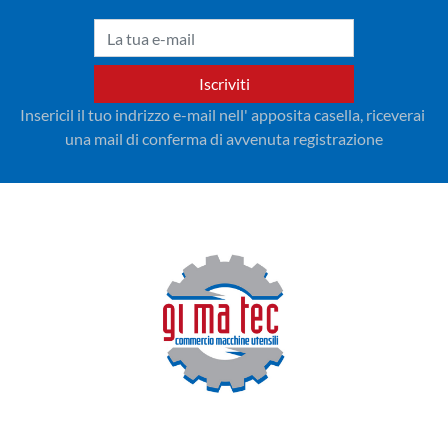
Iscriviti
Insericil il tuo indrizzo e-mail nell' apposita casella, riceverai 
una mail di conferma di avvenuta registrazione