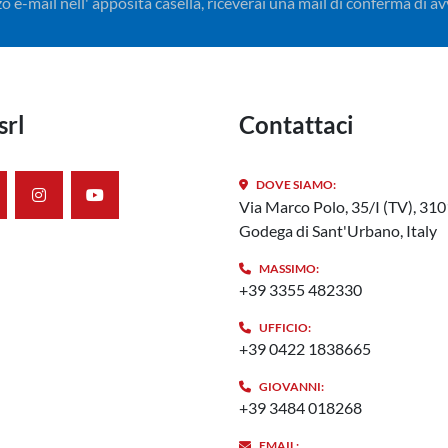
izzo e-mail nell' apposita casella, riceverai una mail di conferma di 
srl
Contattaci
DOVE SIAMO:
nkedin
instagram
youtube
Via Marco Polo, 35/I (TV), 31
Godega di Sant'Urbano, Italy
MASSIMO:
+39 3355 482330
UFFICIO:
+39 0422 1838665
GIOVANNI:
+39 3484 018268
EMAIL: