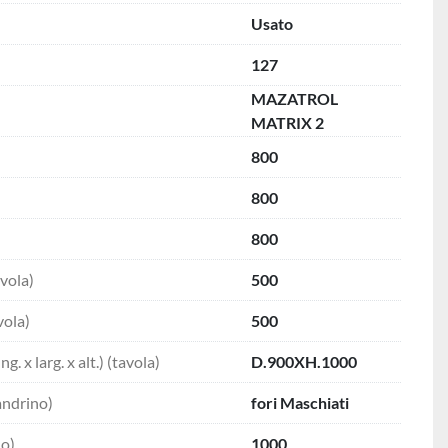
Usato
127
MAZATROL
MATRIX 2
800
800
800
vola)
500
vola)
500
. x larg. x alt.) (tavola)
D.900XH.1000
andrino)
fori Maschiati
no)
1000