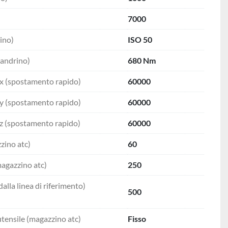
7000
ino)
ISO 50
mandrino)
680 Nm
x (spostamento rapido)
60000
y (spostamento rapido)
60000
z (spostamento rapido)
60000
zino atc)
60
agazzino atc)
250
alla linea di riferimento)
500
utensile (magazzino atc)
Fisso