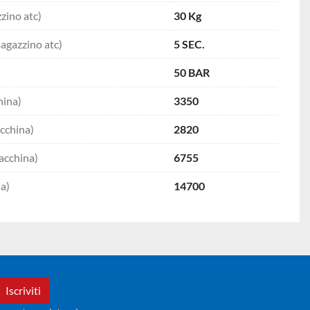
zino atc)
30 Kg
agazzino atc)
5 SEC.
50 BAR
hina)
3350
cchina)
2820
acchina)
6755
a)
14700
Iscriviti