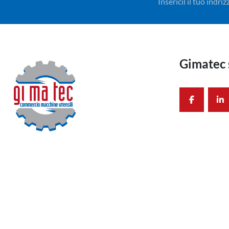
Insericil il tuo indr
Gimatec 
facebook
li