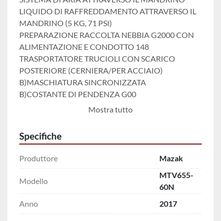
LIQUIDO DI RAFFREDDAMENTO ATTRAVERSO IL 
MANDRINO (5 KG, 71 PSI)
PREPARAZIONE RACCOLTA NEBBIA G2000 CON 
ALIMENTAZIONE E CONDOTTO 148
TRASPORTATORE TRUCIOLI CON SCARICO 
POSTERIORE (CERNIERA/PER ACCIAIO)
B)MASCHIATURA SINCRONIZZATA
B)COSTANTE DI PENDENZA G00
D)PACCHETTO SOFTWARE AD ALTA VELOCITÀ 
Mostra tutto
MAZACC-3D
D)CONTROLLO DI FISSAGGIO ELEVATO 
Specifiche
(RICHIESTO MAZACC-3D)
LUCE DI LAVORO AGGIUNTIVA (LED)
Produttore
Mazak
TORRE DI SEGNALAZIONE (LED a 3 COLORI)
MTV655-
Modello
60N
Anno
2017