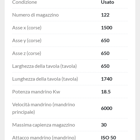
Condizione
Usato
Numero di magazzino
122
Asse x (corse)
1500
Asse y (corse)
650
Asse z (corse)
650
Larghezza della tavola (tavola)
650
Lunghezza della tavola (tavola)
1740
Potenza mandrino Kw
18.5
Velocità mandrino (mandrino
6000
principale)
Massima capienza magazzino
30
Attacco mandrino (mandrino)
ISO 50