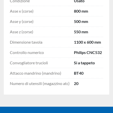
Condizione
Usato
Asse x (corse)
800 mm
Asse y (corse)
500 mm
Asse z (corse)
550 mm
Dimensione tavola
1100 x 600 mm
Controllo numerico
Philips CNC532
Convogliatore trucioli
Si a tappeto
Attacco mandrino (mandrino)
BT40
Numero di utensili (magazzino atc)
20