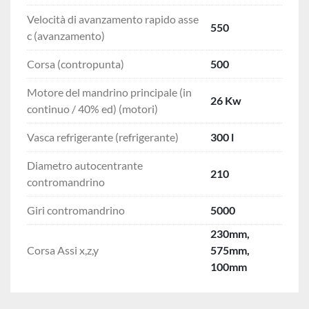
Velocità di avanzamento rapido asse
550
c (avanzamento)
Corsa (contropunta)
500
Motore del mandrino principale (in
26 Kw
continuo / 40% ed) (motori)
Vasca refrigerante (refrigerante)
300 l
Diametro autocentrante
210
contromandrino
Giri contromandrino
5000
230mm,
Corsa Assi x,z,y
575mm,
100mm