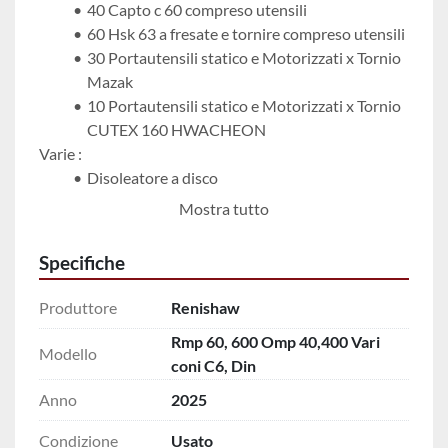
40 Capto c 60 compreso utensili
60 Hsk 63 a fresate e tornire compreso utensili
30 Portautensili statico e Motorizzati x Tornio 
Mazak 
10 Portautensili statico e Motorizzati x Tornio 
CUTEX 160 HWACHEON
Varie : 
Disoleatore a disco
Mandrini Vari
Mostra tutto
Portapinze Varie 
Strumento di controllo
Specifiche
Produttore
Renishaw
Rmp 60, 600 Omp 40,400 Vari
Modello
coni C6, Din
Anno
2025
Condizione
Usato