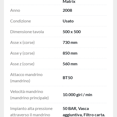
Matrix
Anno
2008
Condizione
Usato
Dimensione tavola
500 x 500
Asse x (corse)
730 mm
Asse y (corse)
850 mm
Asse z (corse)
560 mm
Attacco mandrino
BT50
(mandrino)
Velocità mandrino
10.000 giri / min
(mandrino principale)
Impianto alta pressione
50 BAR, Vasca
attraverso il mandrino
aggiuntiva, Filtro carta.