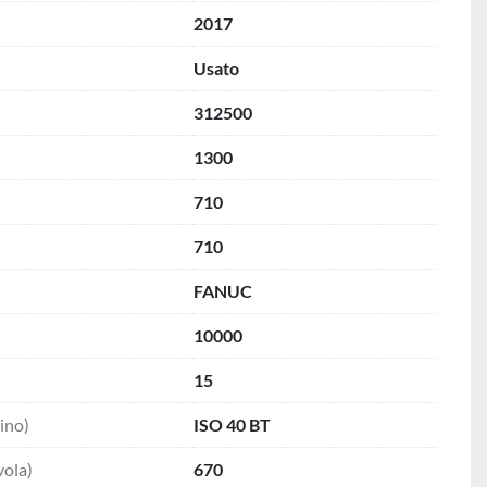
2017
Usato
312500
1300
710
710
FANUC
10000
15
ino)
ISO 40 BT
vola)
670