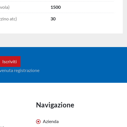
vola)
1500
zino atc)
30
Iscriviti
avvenuta registrazione
Navigazione
Azienda