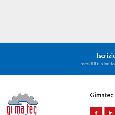
Iscriz
Insericil il tuo indr
Gimatec 