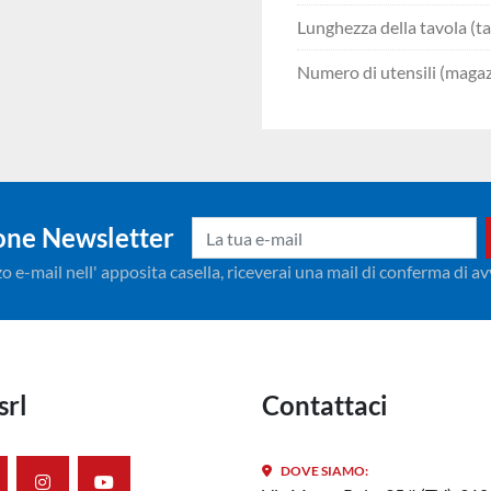
Lunghezza della tavola (ta
Numero di utensili (magaz
ione Newsletter
izzo e-mail nell' apposita casella, riceverai una mail di conferma di 
srl
Contattaci
DOVE SIAMO: