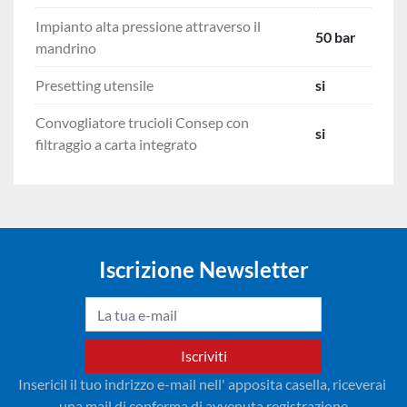
Impianto alta pressione attraverso il
50 bar
mandrino
Presetting utensile
si
Convogliatore trucioli Consep con
si
filtraggio a carta integrato
Iscrizione Newsletter
Iscriviti
Insericil il tuo indrizzo e-mail nell' apposita casella, riceverai 
una mail di conferma di avvenuta registrazione