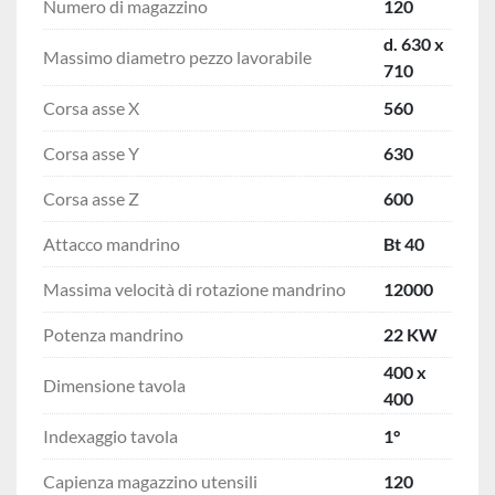
Numero di magazzino
120
d. 630 x
Massimo diametro pezzo lavorabile
710
Corsa asse X
560
Corsa asse Y
630
Corsa asse Z
600
Attacco mandrino
Bt 40
Massima velocità di rotazione mandrino
12000
Potenza mandrino
22 KW
400 x
Dimensione tavola
400
Indexaggio tavola
1°
Capienza magazzino utensili
120