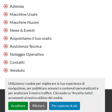
Azienda
Macchine Usate
Macchine Nuove
News & Eventi
Acquistiamo il tuo usato
Assistenza Tecnica
Noleggio Operativo
Contatti
Venduto
Utilizziamo i cookie per migliorare la tua esperienza di
navigazione, per pubblicare annunci o contenuti personalizzati e
per analizzare il nostro traffico. Cliccando su "Accetta tutto",
Personalizza le preferenze sui Cookies
acconsenti al nostro utilizzo dei cookie.
Machinio System
sito web di
Machinio
Accettare
Rifiutare
Per saperne di più