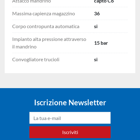
Attacco mandrino
capto C6
Massima capienza magazzino
36
Corpo contropunta automatica
si
Impianto alta pressione attraverso
15 bar
il mandrino
Convogliatore trucioli
si
Iscrizione Newsletter
Iscriviti