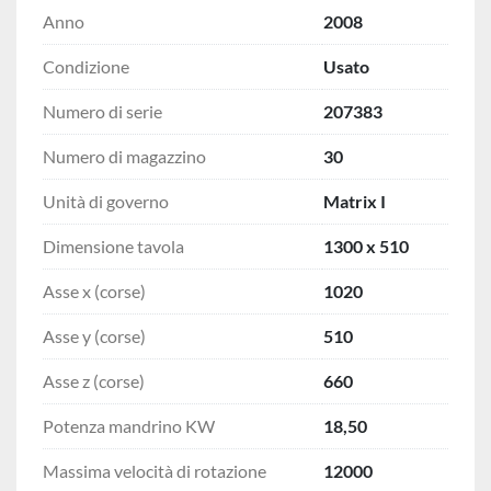
Anno
2008
Condizione
Usato
Numero di serie
207383
Numero di magazzino
30
Unità di governo
Matrix I
Dimensione tavola
1300 x 510
Asse x (corse)
1020
Asse y (corse)
510
Asse z (corse)
660
Potenza mandrino KW
18,50
Massima velocità di rotazione
12000