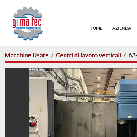
HOME
AZIENDA
Macchine Usate
Centri di lavoro verticali
63