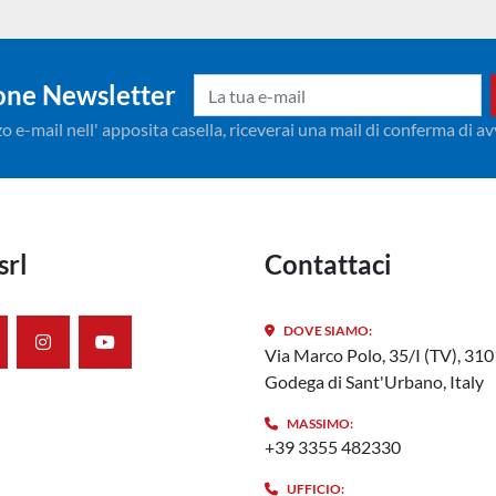
ione Newsletter
izzo e-mail nell' apposita casella, riceverai una mail di conferma di 
srl
Contattaci
DOVE SIAMO:
nkedin
instagram
youtube
Via Marco Polo, 35/I (TV), 31
Godega di Sant'Urbano, Italy
MASSIMO:
+39 3355 482330
UFFICIO: