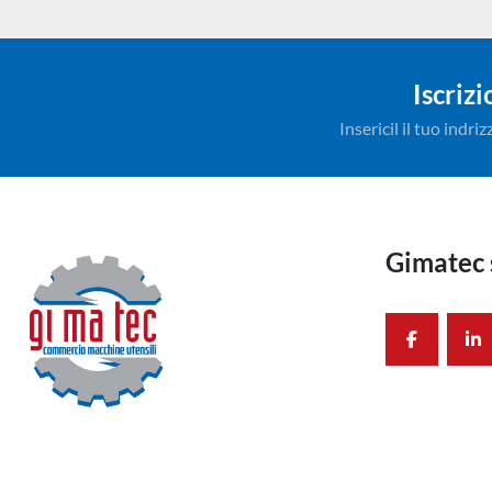
Iscriz
Insericil il tuo indr
Gimatec 
facebook
li