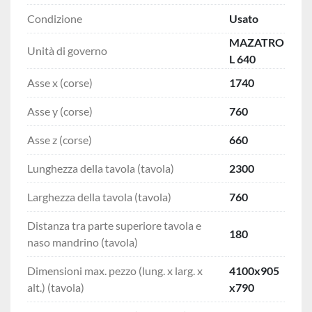
Condizione
Usato
MAZATRO
Unità di governo
L 640
Asse x (corse)
1740
Asse y (corse)
760
Asse z (corse)
660
Lunghezza della tavola (tavola)
2300
Larghezza della tavola (tavola)
760
Distanza tra parte superiore tavola e
180
naso mandrino (tavola)
Dimensioni max. pezzo (lung. x larg. x
4100x905
alt.) (tavola)
x790