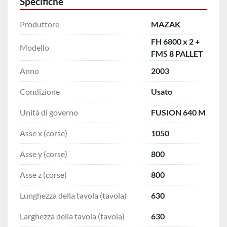
Specifiche
Produttore
MAZAK
FH 6800 x 2 +
Modello
FMS 8 PALLET
Anno
2003
Condizione
Usato
Unità di governo
FUSION 640 M
Asse x (corse)
1050
Asse y (corse)
800
Asse z (corse)
800
Lunghezza della tavola (tavola)
630
Larghezza della tavola (tavola)
630