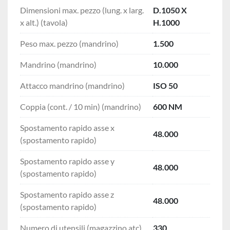
Dimensioni max. pezzo (lung. x larg.
D.1050 X
x alt.) (tavola)
H.1000
Peso max. pezzo (mandrino)
1.500
Mandrino (mandrino)
10.000
Attacco mandrino (mandrino)
ISO 50
Coppia (cont. / 10 min) (mandrino)
600 NM
Spostamento rapido asse x
48.000
(spostamento rapido)
Spostamento rapido asse y
48.000
(spostamento rapido)
Spostamento rapido asse z
48.000
(spostamento rapido)
Numero di utensili (magazzino atc)
330