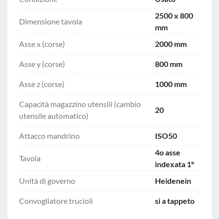
2500 x 800
Dimensione tavola
mm
Asse x (corse)
2000 mm
Asse y (corse)
800 mm
Asse z (corse)
1000 mm
Capacità magazzino utensili (cambio
20
utensile automatico)
Attacco mandrino
ISO50
4o asse
Tavola
indexata 1°
Unità di governo
Heidenein
Convogliatore trucioli
si a tappeto